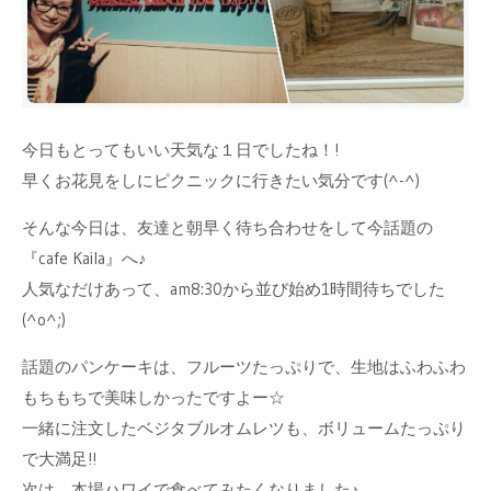
今日もとってもいい天気な１日でしたね！!
早くお花見をしにピクニックに行きたい気分です(^-^)
そんな今日は、友達と朝早く待ち合わせをして今話題の
『cafe Kaila』へ♪
人気なだけあって、am8:30から並び始め1時間待ちでした
(^o^;)
話題のパンケーキは、フルーツたっぷりで、生地はふわふわ
もちもちで美味しかったですよー☆
一緒に注文したベジタブルオムレツも、ボリュームたっぷり
で大満足!!
次は、本場ハワイで食べてみたくなりました♪