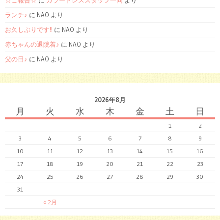
☆ご報告☆
に
カラードレススタッフ一同
より
ランチ♪
に NAO より
お久しぶりです!!
に NAO より
赤ちゃんの退院着♪
に NAO より
父の日♪
に NAO より
2026年8月
月
火
水
木
金
土
日
1
2
3
4
5
6
7
8
9
10
11
12
13
14
15
16
17
18
19
20
21
22
23
24
25
26
27
28
29
30
31
« 2月