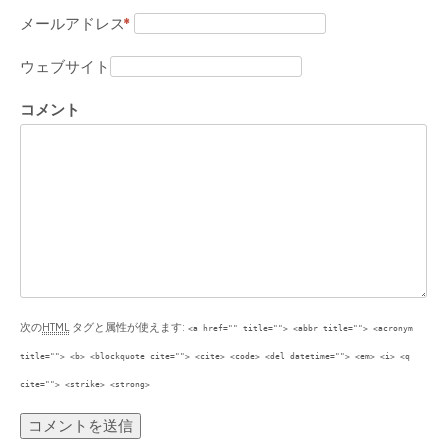
メールアドレス
*
ウェブサイト
コメント
次の
HTML
タグと属性が使えます:
<a href="" title=""> <abbr title=""> <acronym
title=""> <b> <blockquote cite=""> <cite> <code> <del datetime=""> <em> <i> <q
cite=""> <strike> <strong>