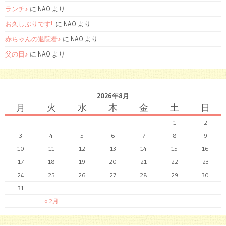
ランチ♪
に NAO より
お久しぶりです!!
に NAO より
赤ちゃんの退院着♪
に NAO より
父の日♪
に NAO より
2026年8月
月
火
水
木
金
土
日
1
2
3
4
5
6
7
8
9
10
11
12
13
14
15
16
17
18
19
20
21
22
23
24
25
26
27
28
29
30
31
« 2月