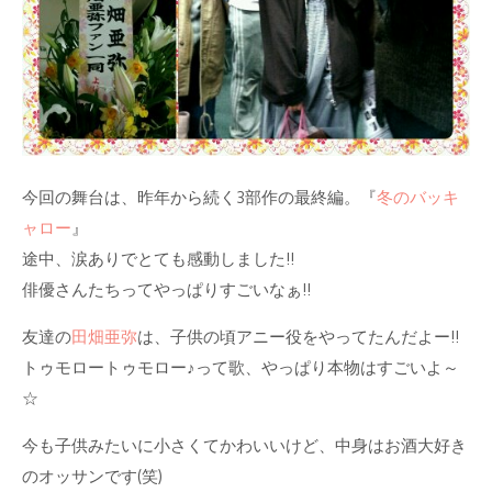
今回の舞台は、昨年から続く3部作の最終編。『
冬のバッキ
ャロー
』
途中、涙ありでとても感動しました!!
俳優さんたちってやっぱりすごいなぁ!!
友達の
田畑亜弥
は、子供の頃アニー役をやってたんだよー!!
トゥモロートゥモロー♪って歌、やっぱり本物はすごいよ～
☆
今も子供みたいに小さくてかわいいけど、中身はお酒大好き
のオッサンです(笑)