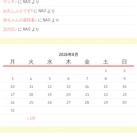
ランチ♪
に NAO より
お久しぶりです!!
に NAO より
赤ちゃんの退院着♪
に NAO より
父の日♪
に NAO より
2026年8月
月
火
水
木
金
土
日
1
2
3
4
5
6
7
8
9
10
11
12
13
14
15
16
17
18
19
20
21
22
23
24
25
26
27
28
29
30
31
« 2月