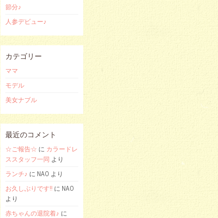
節分♪
人参デビュー♪
カテゴリー
ママ
モデル
美女ナブル
最近のコメント
☆ご報告☆
に
カラードレ
ススタッフ一同
より
ランチ♪
に NAO より
お久しぶりです!!
に NAO
より
赤ちゃんの退院着♪
に