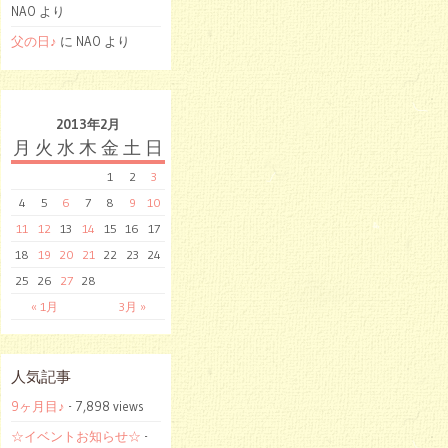
NAO より
父の日♪
に NAO より
2013年2月
月
火
水
木
金
土
日
1
2
3
4
5
6
7
8
9
10
11
12
13
14
15
16
17
18
19
20
21
22
23
24
25
26
27
28
« 1月
3月 »
人気記事
9ヶ月目♪
- 7,898 views
☆イベントお知らせ☆
-