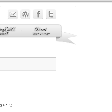
^_^;)