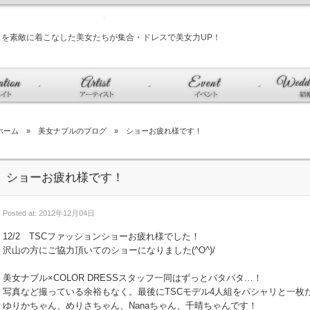
スを素敵に着こなした美女たちが集合・ドレスで美女力UP！
ホーム
»
美女ナブルのブログ
» ショーお疲れ様です！
ショーお疲れ様です！
Posted at: 2012年12月04日
12/2 TSCファッションショーお疲れ様でした！
沢山の方にご協力頂いてのショーになりました(^O^)/
美女ナブル×COLOR DRESSスタッフ一同はずっとバタバタ…！
写真など撮っている余裕もなく。最後にTSCモデル4人組をパシャリと一枚だけ(
ゆりかちゃん、めりさちゃん、Nanaちゃん、千晴ちゃんです！